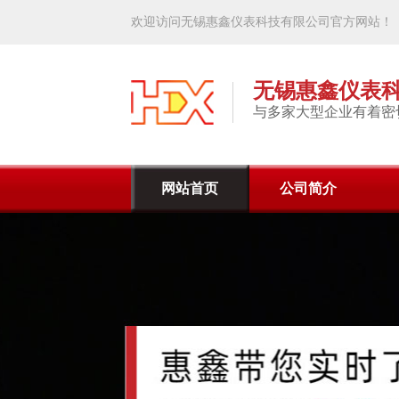
欢迎访问无锡惠鑫仪表科技有限公司官方网站！
无锡惠鑫仪表
与多家大型企业有着密
网站首页
公司简介