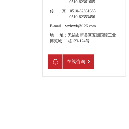
0510-82361685
传真：0510-82361685
0510-82353456
E-mail：wxhxyb@126.com
地址：无锡市新吴区五洲国际工业
博览城111栋123-124号
在线咨询