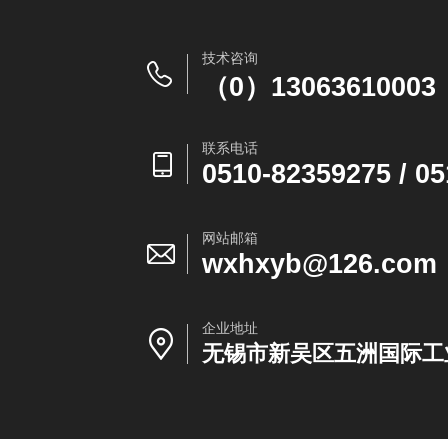
技术咨询
（0）13063610003
联系电话
0510-82359275/05
网站邮箱
wxhxyb@126.com
企业地址
无锡市新吴区五洲国际工业博