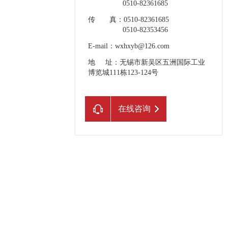
0510-82361685
传真：0510-82361685
0510-82353456
E-mail：wxhxyb@126.com
地址：无锡市新吴区五洲国际工业
博览城111栋123-124号
在线咨询