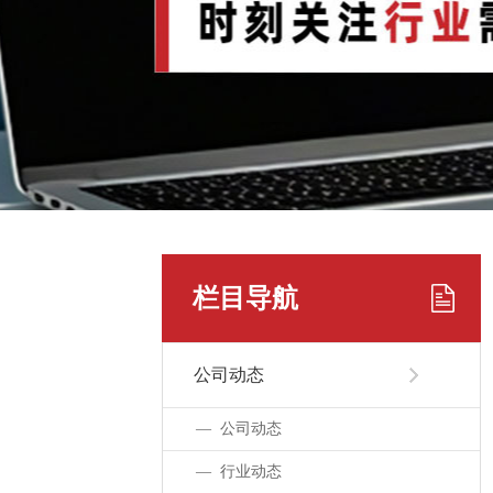
栏目导航
公司动态
—公司动态
—行业动态