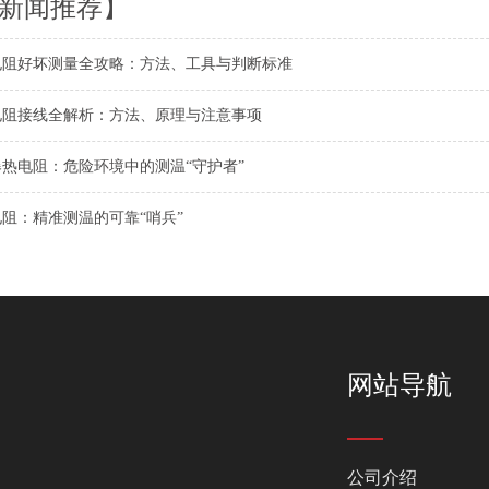
新闻推荐】
电阻好坏测量全攻略：方法、工具与判断标准
电阻接线全解析：方法、原理与注意事项
爆热电阻：危险环境中的测温“守护者”
阻：精准测温的可靠“哨兵”
网站导航
公司介绍