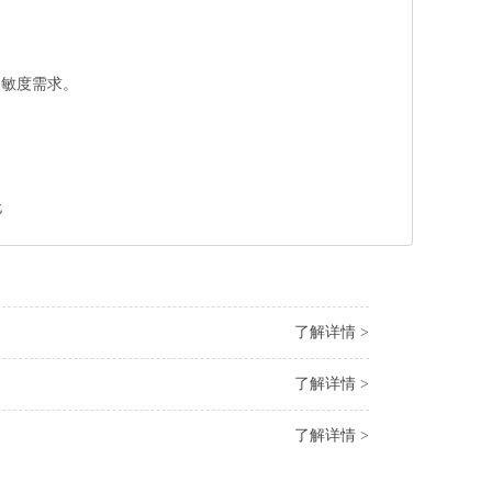
。
高灵敏度需求。
无
了解详情>
了解详情>
了解详情>