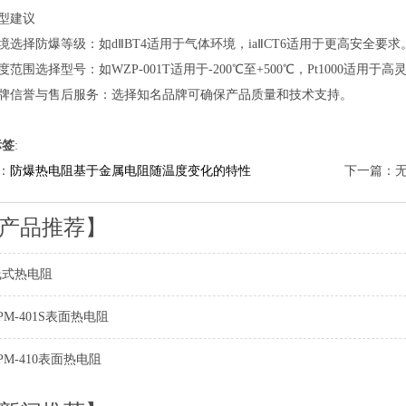
型建议
境选择防爆等级：如dⅡBT4适用于气体环境，iaⅡCT6适用于更高安全要求
范围选择型号：如WZP-001T适用于-200℃至+500℃，Pt1000适用于
牌信誉与售后服务：选择知名品牌可确保产品质量和技术支持。
标签
:
：
防爆热电阻基于金属电阻随温度变化的特性
下一篇：
产品推荐】
线式热电阻
PM-401S表面热电阻
PM-410表面热电阻