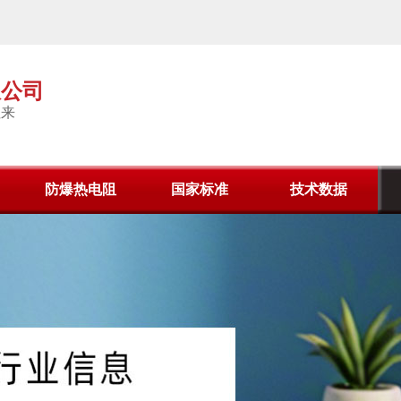
限公司
往来
防爆热电阻
国家标准
技术数据