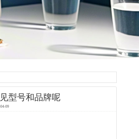
见型号和品牌呢
4-09