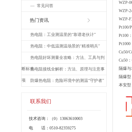
WZP-
—常见问答
WZP-
WZP
热门资讯
Pt100/
热电阻：工业测温里的“靠谱老伙计”
Pt1
Pt1
热电阻：中低温测温场景的“精准哨兵”
Cu50/
热电阻好坏测量全攻略：方法、工具与判
Cu50
隔爆与
断标准
热电阻接线全解析：方法、原理与注意事
隔爆型（
项
防爆热电阻：危险环境中的测温“守护者”
本安型（
联系我们
技术咨询：（0）13063610003
电话：0510-82359275